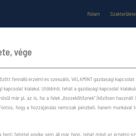
Rólam
Szakterülete
ete, vége
között fennálló érzelmi és szexuális, VALAMINT gazdasági kapcsolat
kapcsolat kialakul. Utóbbiról, tehát a gazdasági kapcsolat kialakulá
sül már pl. az is, ha a felek „összeköltöznek” (közösen használt i
ontos, hogy a hozzájárulás nemcsak pénzbeli, hanem munkával tör
a fenti feltétel egyike sem áll már fenn, tehát mind az érzelmi-