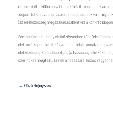
részleteiről is külön poszt fog szólni, itt most csak arra 
időponttól kezdve már csak részben, és csak valamilyen 
(az életközösség megszakadásaként) ez a konkrét időpont
Fontos kiemelni, hogy életközösségben többféleképpen is l
élettársi kapcsolatot közvetlenül, tehát annak megszak
életközösség záró időpontjáig (a házassági életközösség
szerint kell megítélni. Ennek a házastársi közös vagyonn
←
Előző Bejegyzés