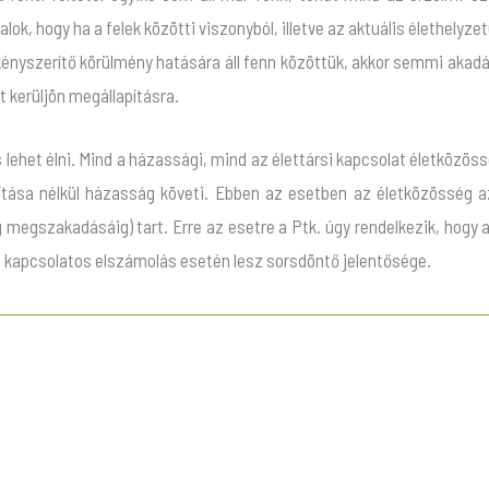
utalok, hogy ha a felek közötti viszonyból, illetve az aktuális élethel
kényszerítő körülmény hatására áll fenn közöttük, akkor semmi akadá
 kerüljön megállapításra.
ehet élni. Mind a házassági, mind az élettársi kapcsolat életközössé
ítása nélkül házasság követi. Ebben az esetben az életközösség a
 megszakadásáig) tart. Erre az esetre a Ptk. úgy rendelkezik, hogy 
al kapcsolatos elszámolás esetén lesz sorsdöntő jelentősége.