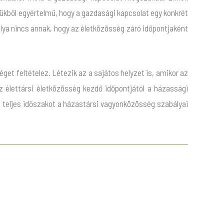
yzetükből egyértelmű, hogy a gazdasági kapcsolat egy konkrét
lya nincs annak, hogy az életközösség záró időpontjaként
get feltételez. Létezik az a sajátos helyzet is, amikor az
z élettársi életközösség kezdő időpontjától a házassági
a teljes időszakot a házastársi vagyonközösség szabályai