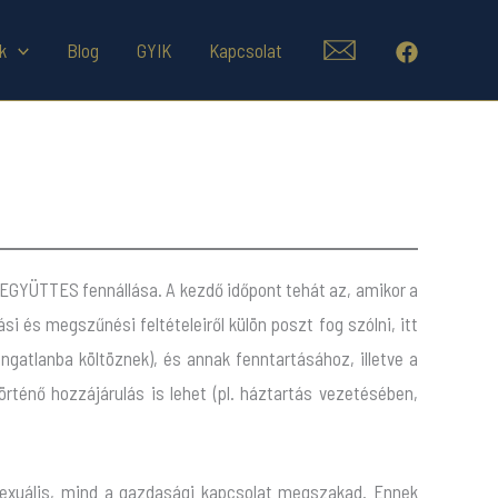
k
Blog
GYIK
Kapcsolat
 EGYÜTTES fennállása. A kezdő időpont tehát az, amikor a
si és megszűnési feltételeiről külön poszt fog szólni, itt
ngatlanba költöznek), és annak fenntartásához, illetve a
ténő hozzájárulás is lehet (pl. háztartás vezetésében,
szexuális, mind a gazdasági kapcsolat megszakad. Ennek