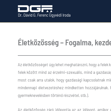
Skip
to
Dr. Dávid G. Ferenc Ügyvédi Iroda
content
Életközösség – Fogalma, kezd
Az életközösséget úgy lehet meghatározni, hogy a felek 
felek között mind az érzelmi-szexuális, mind a gazdasági 
most csak arra utalok, hogy gazdasági kapcsolatnak minő
mindennapi életvezetéshez mindketten hozzájárulnak. F
gyermeknevelésben történő részvétel, stb.).
Az életközösség záró időpontja az az időpont, amikor 